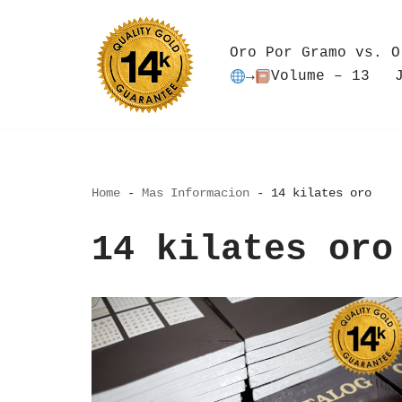
Saltar
Oro Por Gramo vs. O
al
→
Volume – 13
contenido
Home
-
Mas Informacion
-
14 kilates oro
14 kilates oro