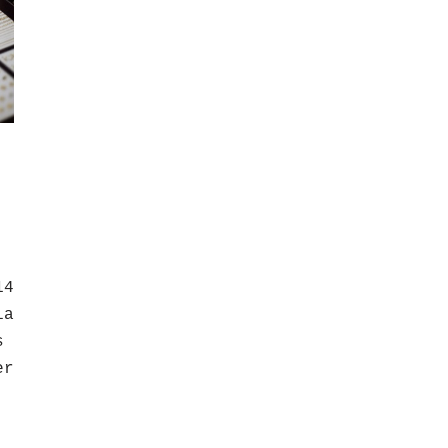
14
ia
s
er