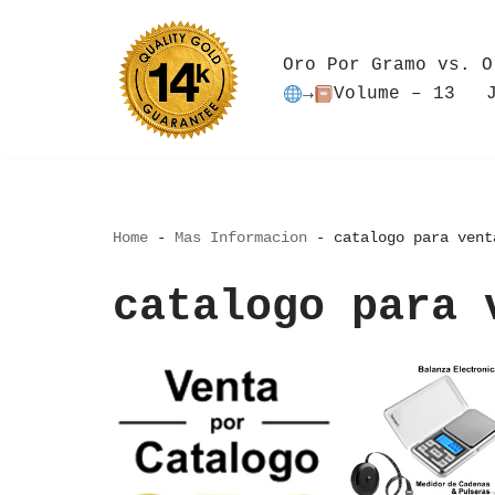
Saltar
Oro Por Gramo vs. O
al
→
Volume – 13
contenido
Home
-
Mas Informacion
-
catalogo para vent
catalogo para 