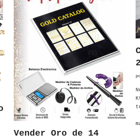
p
N
K
o
t
V
m
Vender Oro de 14