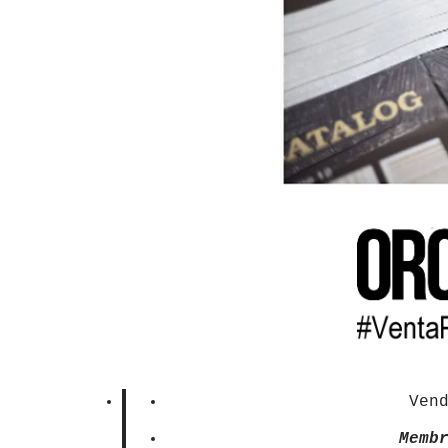
Ven
Memb