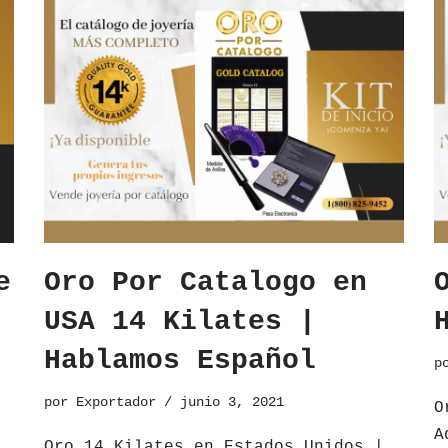
e
Oro Por Catalogo en
USA 14 Kilates |
Hablamos Español
p
por
Exportador
junio 3, 2021
O
A
​
Oro 14 Kilates en Estados Unidos |