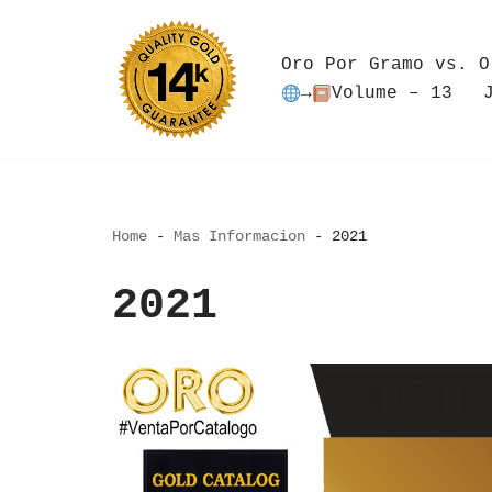
Saltar
Oro Por Gramo vs. O
al
→
Volume – 13
contenido
Home
-
Mas Informacion
-
2021
2021