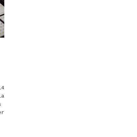
14
ia
s
er