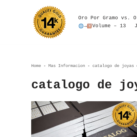
Saltar
Oro Por Gramo vs. O
al
→
Volume – 13
contenido
Home
-
Mas Informacion
-
catalogo de joyas 
catalogo de jo