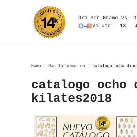
Saltar
Oro Por Gramo vs. O
al
→
Volume – 13
contenido
Home
-
Mas Informacion
-
catalogo ocho dias
catalogo ocho 
kilates2018