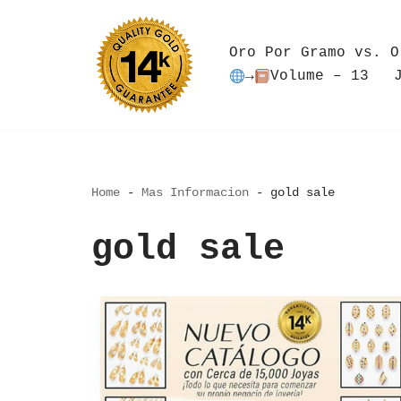
Saltar
Oro Por Gramo vs. O
al
→
Volume – 13
contenido
Home
-
Mas Informacion
-
gold sale
gold sale