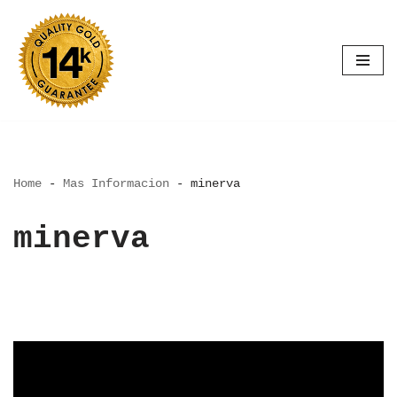
Saltar
al
contenido
Home
-
Mas Informacion
-
minerva
minerva