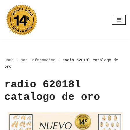
Saltar
al
contenido
Home
-
Mas Informacion
-
radio 62018l catalogo de
oro
radio 62018l
catalogo de oro