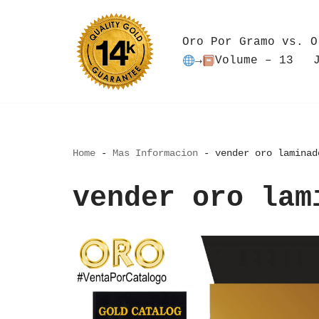
Saltar
Oro Por Gramo vs. O
al
→
Volume – 13
contenido
Home
-
Mas Informacion
-
vender oro laminad
vender oro lam