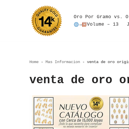
Saltar
Oro Por Gramo vs. O
al
→
Volume – 13
contenido
Home
-
Mas Informacion
-
venta de oro origi
venta de oro o