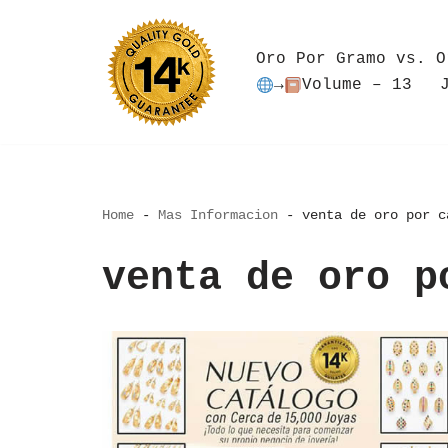
Saltar
Oro Por Gramo vs. O
al
→
Volume – 13
contenido
Home
-
Mas Informacion
-
venta de oro por c
venta de oro p