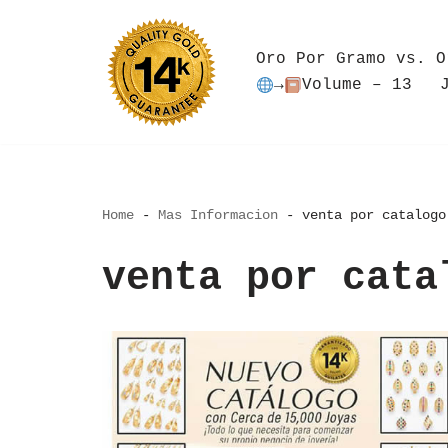
Saltar
Oro Por Gramo vs. O
al
→
Volume – 13
contenido
Home
-
Mas Informacion
-
venta por catalogo
venta por cata